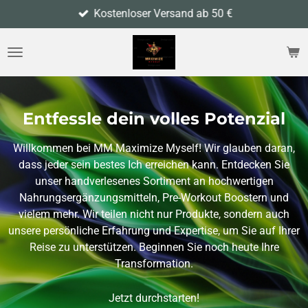
Kostenloser Versand ab 50 €
Zum
Hauptinhalt
springen
Entfessle dein volles Potenzial
Willkommen bei MM Maximize Myself! Wir glauben daran,
dass jeder sein bestes Ich erreichen kann. Entdecken Sie
unser handverlesenes Sortiment an hochwertigen
Nahrungsergänzungsmitteln, Pre-Workout Boostern und
vielem mehr. Wir teilen nicht nur Produkte, sondern auch
unsere persönliche Erfahrung und Expertise, um Sie auf Ihrer
Reise zu unterstützen. Beginnen Sie noch heute Ihre
Transformation.
Jetzt durchstarten!